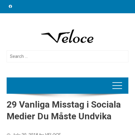
Skip
to
content
Search
for:
29 Vanliga Misstag i Sociala
Medier Du Måste Undvika
July 20, 2018
by
VELOCE